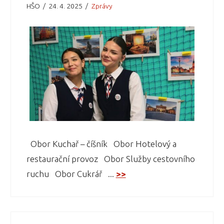
HŠO
24. 4. 2025
Zprávy
Obor Kuchař – číšník Obor Hotelový a
restaurační provoz Obor Služby cestovního
ruchu Obor Cukrář ...
>>