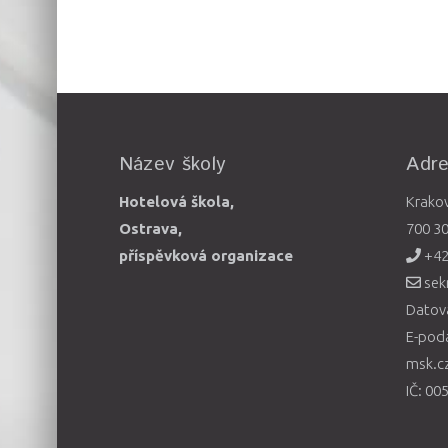
Název školy
Adr
Hotelová škola,
Krako
Ostrava,
700 3
příspěvková organizace
+42
sek
Datová
E-pod
msk.c
IČ: 00