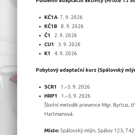
Půldenní adaptační aktivity (
Hřiště TJ S
KČ1A
7. 9. 2026
KČ1B
8. 9. 2026
Č1
2. 9. 2026
CU1
3. 9. 2026
K1
4. 9. 2026
Pobytový adaptační kurz (Spálovský mlý
SCR1
1.–3. 9. 2026
HRP1
1.–3. 9. 2026
Školní metodik prevence Mgr. Byrtus, t
Hartmanová.
Místo:
Spálovský mlýn, Spálov 123, 742 