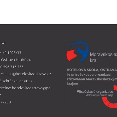
esa
vská 1095/33
0 Ostrava-Hrabůvka
0 596 716 755
retariat@hotelovkaostrava.cz
 schránka: gakiu27
atelna: hotelovkaostrava@po-
z
577260