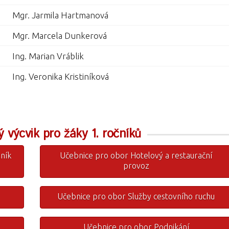
Mgr. Jarmila Hartmanová
Mgr. Marcela Dunkerová
Ing. Marian Vráblik
Ing. Veronika Kristiníková
výcvik pro žáky 1. ročníků
ník
Učebnice pro obor Hotelový a restaurační
provoz
Učebnice pro obor Služby cestovního ruchu
Učebnice pro obor Podnikání