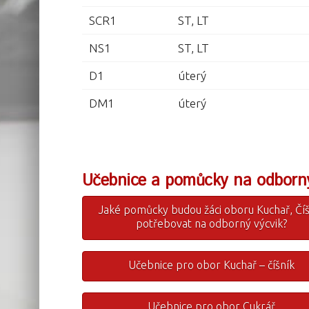
SCR1
ST, LT
NS1
ST, LT
D1
úterý
DM1
úterý
Učebnice a pomůcky na odborný 
Jaké pomůcky budou žáci oboru Kuchař, Číš
potřebovat na odborný výcvik?
Učebnice pro obor Kuchař – číšník
Učebnice pro obor Cukrář