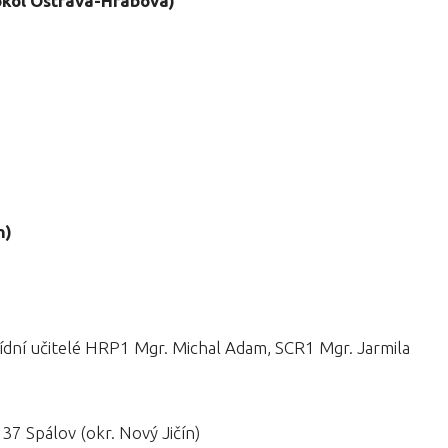
okol
Ostrava-Hrabová)
n)
řídní učitelé HRP1 Mgr. Michal Adam, SCR1 Mgr. Jarmila
37 Spálov (okr. Nový Jičín)