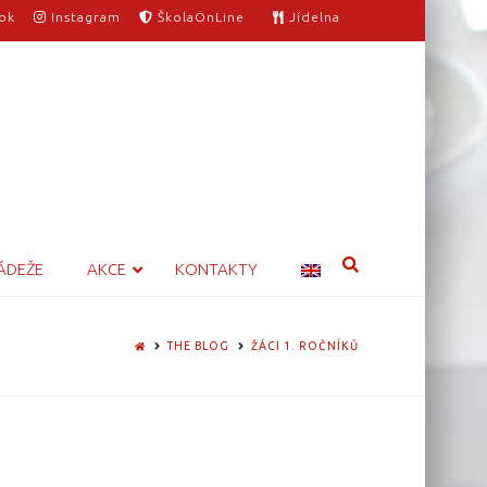
ok
Instagram
ŠkolaOnLine
Jídelna
ÁDEŽE
AKCE
KONTAKTY
HOME
THE BLOG
ŽÁCI 1. ROČNÍKŮ