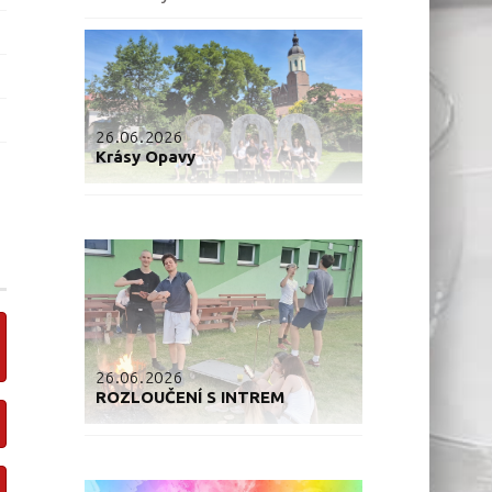
26.06.2026
Krásy Opavy
26.06.2026
ROZLOUČENÍ S INTREM