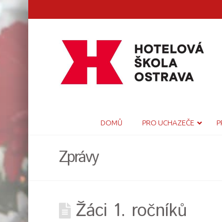
DOMŮ
PRO UCHAZEČE
P
Zprávy
Žáci 1. ročníků