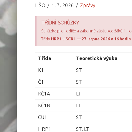
HŠO
1. 7. 2026
Zprávy
TŘÍDNÍ SCHŮZKY
Schůzka pro rodiče a zákonné zástupce žáků 1. r
Třídy
HRP1
a
SCR1 —
27. srpna 2026 v 16 hodin
Třída
Teoretická výuka
K1
ST
Č1
ST
KČ1A
LT
KČ1B
LT
CU1
ST
HRP1
ST, LT