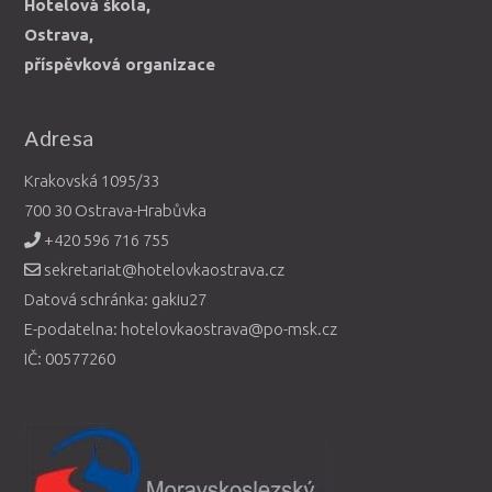
Hotelová škola,
Ostrava,
příspěvková organizace
Adresa
Krakovská 1095/33
700 30 Ostrava-Hrabůvka
+420 596 716 755
sekretariat@hotelovkaostrava.cz
Datová schránka: gakiu27
E-podatelna: hotelovkaostrava@po-msk.cz
IČ: 00577260