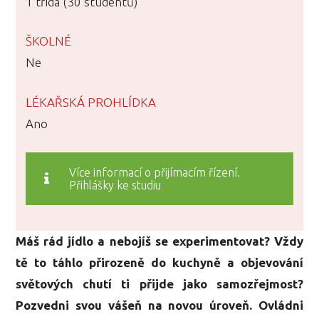
1 třída (30 studentů)
ŠKOLNÉ
Ne
LÉKAŘSKÁ PROHLÍDKA
Ano
Více informací o přijímacím řízení.
Přihlášky ke studiu
Máš rád jídlo a nebojíš se experimentovat? Vždy
tě to táhlo přirozeně do kuchyně a objevování
světových chutí ti přijde jako samozřejmost?
Pozvedni svou vášeň na novou úroveň. Ovládni