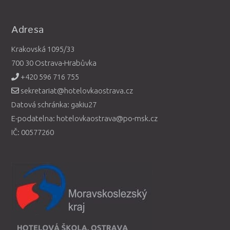
Adresa
Krakovská 1095/33
700 30 Ostrava-Hrabůvka
+420 596 716 755
sekretariat@hotelovkaostrava.cz
Datová schránka: gakiu27
E-podatelna: hotelovkaostrava@po-msk.cz
IČ: 00577260