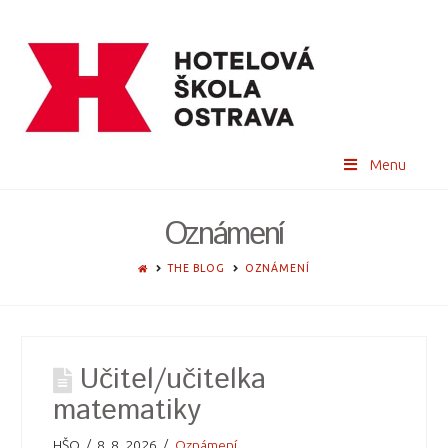
Menu
Oznámení
HOME
THE BLOG
OZNÁMENÍ
Učitel/učitelka
matematiky
HŠO
8. 8. 2026
Oznámení