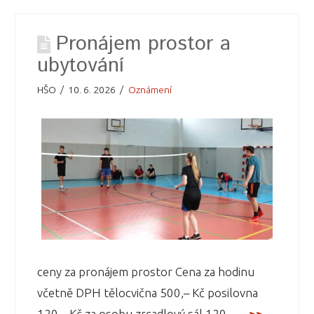
Pronájem prostor a
ubytování
HŠO
10. 6. 2026
Oznámení
ceny za pronájem prostor Cena za hodinu
včetně DPH tělocvična 500,– Kč posilovna
120,– Kč za osobu zrcadlový sál 120,– ...
>>