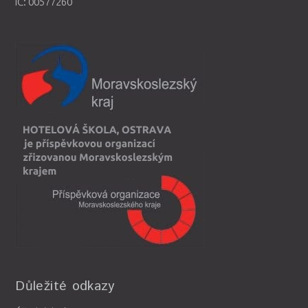
IČ: 00577260
Důležité odkazy