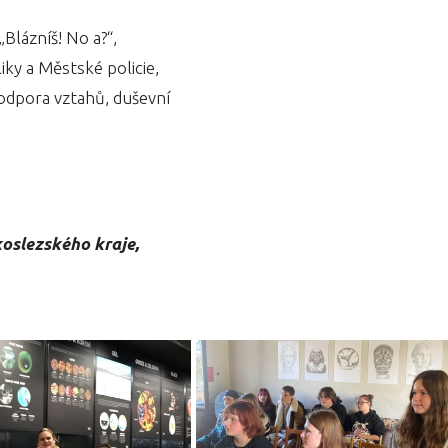
Blázníš! No a?“,
iky a Městské policie,
odpora vztahů, duševní
oslezského kraje,