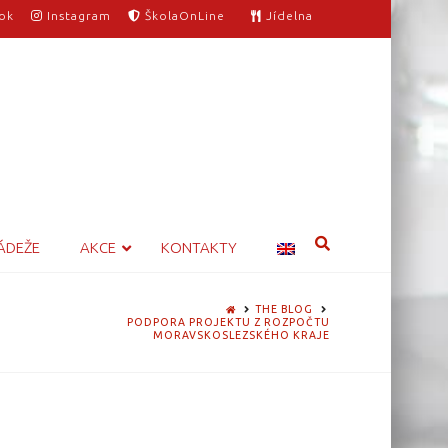
ok
Instagram
ŠkolaOnLine
Jídelna
ÁDEŽE
AKCE
KONTAKTY
HOME
THE BLOG
PODPORA PROJEKTU Z ROZPOČTU
MORAVSKOSLEZSKÉHO KRAJE