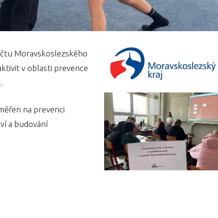
počtu Moravskoslezského
tivit v oblasti prevence
.
aměřen na prevenci
ví a budování