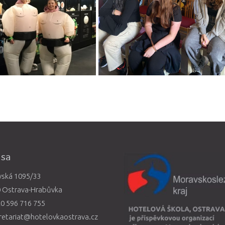
esa
vská 1095/33
0 Ostrava-Hrabůvka
0 596 716 755
retariat@hotelovkaostrava.cz