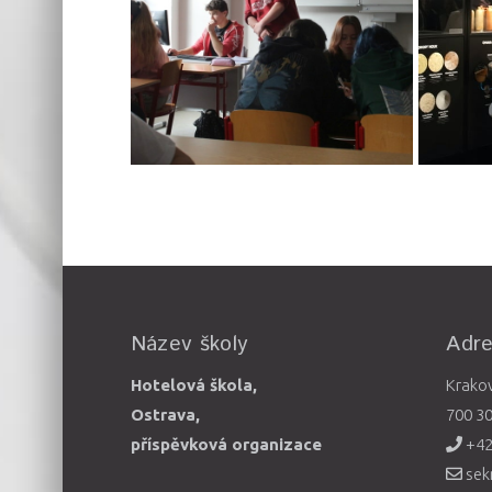
Název školy
Adr
Hotelová škola,
Krako
Ostrava,
700 3
příspěvková organizace
+42
sek