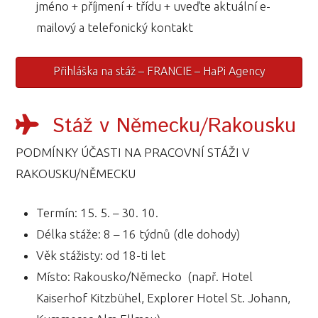
jméno + příjmení + třídu + uveďte aktuální e-
mailový a telefonický kontakt
Přihláška na stáž – FRANCIE – HaPi Agency
Stáž v Německu/Rakousku
PODMÍNKY ÚČASTI NA PRACOVNÍ STÁŽI V
RAKOUSKU/NĚMECKU
Termín: 15. 5. – 30. 10.
Délka stáže: 8 – 16 týdnů (dle dohody)
Věk stážisty: od 18-ti let
Místo: Rakousko/Německo (např. Hotel
Kaiserhof Kitzbühel, Explorer Hotel St. Johann,