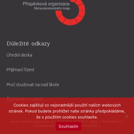
Důležité odkazy
Úřední deska
Přijímací řízení
Proč studovat na naší škole
Žádosti ke stažení
Cookies zajišťují co nejsnadnější použití našich webových
stránek. Pokud budete prohlížet naše stránky předpokládáme,
že s použitím cookies souhlasíte.
www.hotelovkaostrava.cz
|
Ochrana osobních údajů
|
Prohlášení o
Souhlasím
přístupnosti
|
Ochrana oznamovatelů
|