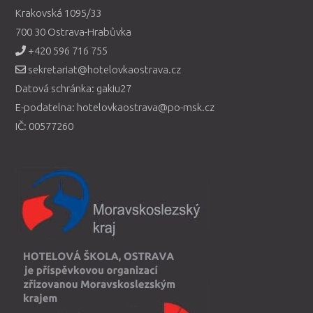
Krakovská 1095/33
700 30 Ostrava-Hrabůvka
+420 596 716 755
sekretariat@hotelovkaostrava.cz
Datová schránka: gakiu27
E-podatelna: hotelovkaostrava@po-msk.cz
IČ: 00577260