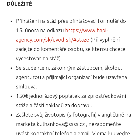
DŮLEŽITÉ
Přihlášení na stáž přes přihlašovací formulář do
15. února na odkazu
https://www.hapi-
agency.com/sk/uvod-sk/#staze
(Při vyplnění
zadejte do komentáře osobu, se kterou chcete
vycestovat na stáž).
Se studentem, zákonným zástupcem, školou,
agenturou a přijímající organizací bude uzavřena
smlouva.
150€ jednorázový poplatek za zprostředkování
stáže a části nákladů za dopravu.
Zašlete svůj životopis (s fotografií) v angličtině na
marketa.kulhankova@ssss.cz , nezapomeňte
uvést kontaktní telefon a email. V emailu uveďte