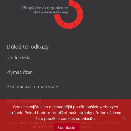
Důležité odkazy
Úřední deska
Přijímací řízení
Proč studovat na naší škole
Žádosti ke stažení
Cookies zajišťují co nejsnadnější použití našich webových
stránek. Pokud budete prohlížet naše stránky předpokládáme,
že s použitím cookies souhlasíte.
www.hotelovkaostrava.cz
|
Ochrana osobních údajů
|
Prohlášení o
Souhlasím
přístupnosti
|
Ochrana oznamovatelů
|