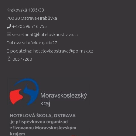
Krakovská 1095/33
700 30 Ostrava-Hrabůvka
+420 596 716 755
sekretariat@hotelovkaostrava.cz
Datová schránka: gakiu27
E-podatelna: hotelovkaostrava@po-msk.cz
IČ: 00577260