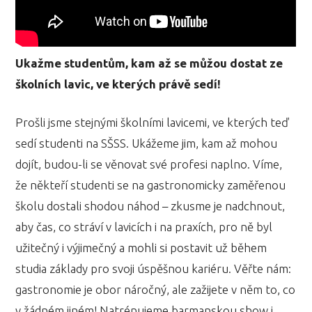
Ukažme studentům, kam až se můžou dostat ze
školních lavic, ve kterých právě sedí!
Prošli jsme stejnými školními lavicemi, ve kterých teď
sedí studenti na SŠSS. Ukážeme jim, kam až mohou
dojít, budou-li se věnovat své profesi naplno. Víme,
že někteří studenti se na gastronomicky zaměřenou
školu dostali shodou náhod – zkusme je nadchnout,
aby čas, co stráví v lavicích i na praxích, pro ně byl
užitečný i výjimečný a mohli si postavit už během
studia základy pro svoji úspěšnou kariéru. Věřte nám:
gastronomie je obor náročný, ale zažijete v něm to, co
v žádném jiném! Natrénujeme barmanskou show i