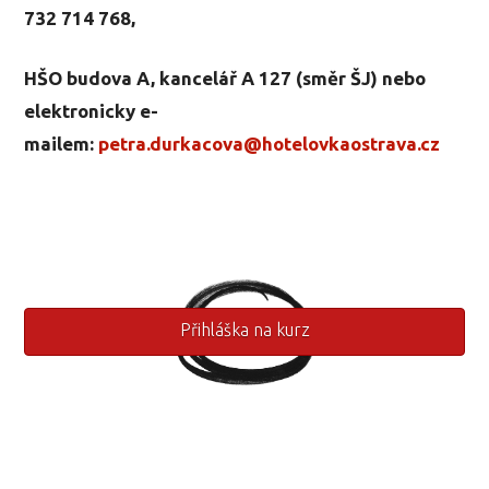
732 714 768,
HŠO budova A, kancelář A 127 (směr ŠJ) nebo
elektronicky e-
mailem:
petra.durkacova@hotelovkaostrava.cz
Přihláška na kurz