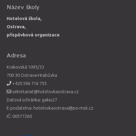
Název školy
Hotelová škola,
Ostrava,
příspěvková organizace
Adresa
Krakovská 1095/33
700 30 Ostrava-Hrabůvka
+420 596 716 755
sekretariat@hotelovkaostrava.cz
Datová schránka: gakiu27
E-podatelna: hotelovkaostrava@po-msk.cz
IČ: 00577260