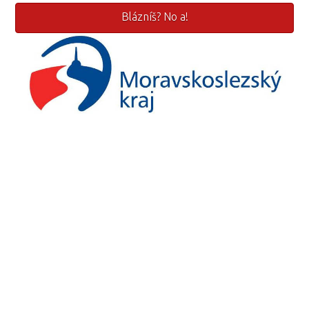
Blázníš? No a!