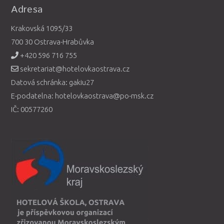
Adresa
Krakovská 1095/33
700 30 Ostrava-Hrabůvka
+420 596 716 755
sekretariat@hotelovkaostrava.cz
Datová schránka: gakiu27
E-podatelna: hotelovkaostrava@po-msk.cz
IČ: 00577260