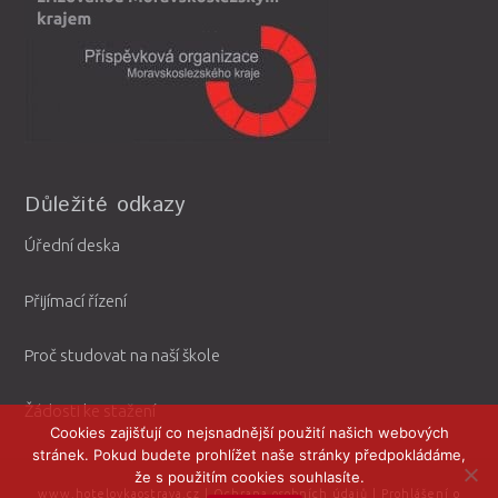
Důležité odkazy
Úřední deska
Přijímací řízení
Proč studovat na naší škole
Žádosti ke stažení
Cookies zajišťují co nejsnadnější použití našich webových
stránek. Pokud budete prohlížet naše stránky předpokládáme,
že s použitím cookies souhlasíte.
www.hotelovkaostrava.cz
|
Ochrana osobních údajů
|
Prohlášení o