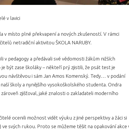
é v lavici
a v místo plné překvapení a nových zkušeností. V rámci
učitelů netradiční aktivitou ŠKOLA NARUBY.
ili v pedagogy a předávali své vědomosti žákům nižších
je být zase školáky – někteří prý zjistili, že psát test je
 svou návštěvou i sám Jan Amos Komenský. Tedy… v podání
naší školy a nynějšího vysokoškolského studenta. Ondra
 a zároveň zjišťoval, jaké znalosti o zakladateli moderního
telé ocenili možnost vidět výuku z jiné perspektivy a žáci si
abuli) ve svých rukou. Proto se můžeme těšit na opakování akce 