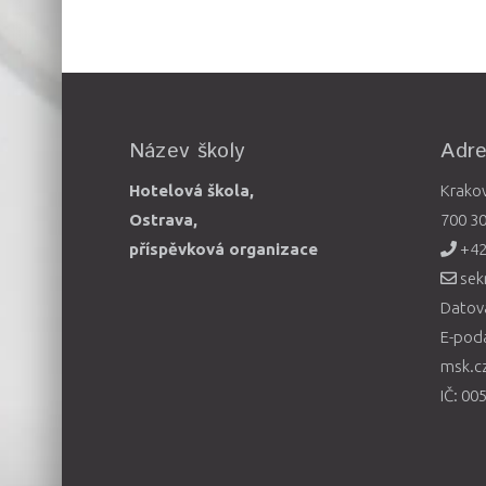
Název školy
Adr
Hotelová škola,
Krako
Ostrava,
700 3
příspěvková organizace
+42
sek
Datová
E-pod
msk.c
IČ: 00