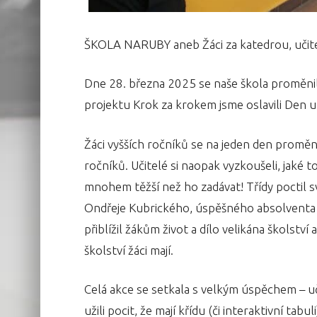
ŠKOLA NARUBY aneb Žáci za katedrou, učitel
Dne 28. března 2025 se naše škola proměnil
projektu Krok za krokem jsme oslavili Den 
Žáci vyšších ročníků se na jeden den proměn
ročníků. Učitelé si naopak vyzkoušeli, jaké to 
mnohem těžší než ho zadávat! Třídy poctil
Ondřeje Kubrického, úspěšného absolventa 
přiblížil žákům život a dílo velikána školství
školství žáci mají.
Celá akce se setkala s velkým úspěchem – uči
užili pocit, že mají křídu (či interaktivní t