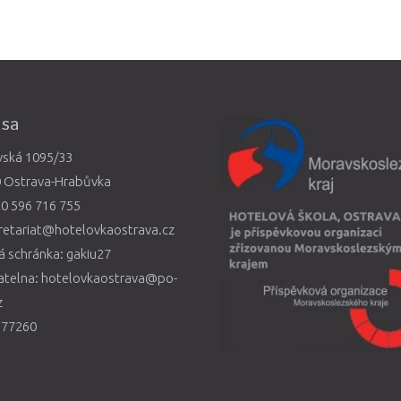
esa
vská 1095/33
0 Ostrava-Hrabůvka
0 596 716 755
retariat@hotelovkaostrava.cz
 schránka: gakiu27
atelna: hotelovkaostrava@po-
z
577260