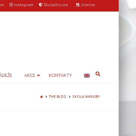
ok
Instagram
ŠkolaOnLine
Jídelna
ÁDEŽE
AKCE
KONTAKTY
HOME
THE BLOG
ŠKOLA NARUBY