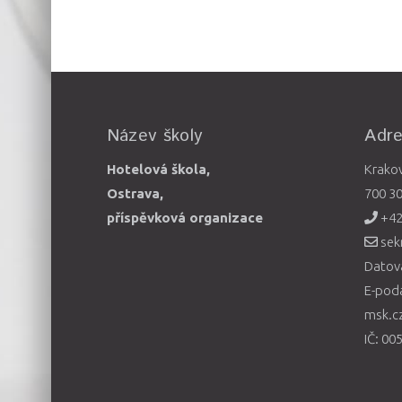
Název školy
Adr
Hotelová škola,
Krako
Ostrava,
700 3
příspěvková organizace
+42
sek
Datová
E-pod
msk.c
IČ: 00