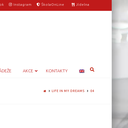
ok
Instagram
ŠkolaOnLine
Jídelna
ÁDEŽE
AKCE
KONTAKTY
HOME
LIFE IN MY DREAMS
04