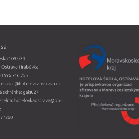
esa
vská 1095/33
0 Ostrava-Hrabůvka
0 596 716 755
retariat@hotelovkaostrava.cz
 schránka: gakiu27
atelna: hotelovkaostrava@po-
z
577260