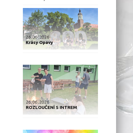
26.06.2026
Krásy Opavy
26.06.2026
ROZLOUČENÍ S INTREM