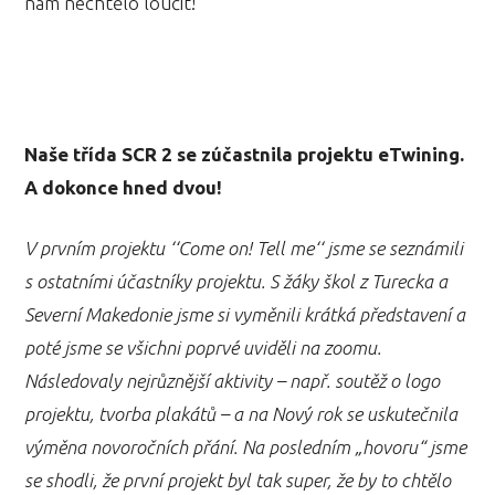
nám nechtělo loučit!
Naše třída SCR 2 se zúčastnila projektu eTwining.
A dokonce hned dvou!
V prvním projektu ‘‘Come on! Tell me‘‘ jsme se seznámili
s ostatními účastníky projektu. S žáky škol z Turecka a
Severní Makedonie jsme si vyměnili krátká představení a
poté jsme se všichni poprvé uviděli na zoomu.
Následovaly nejrůznější aktivity – např. soutěž o logo
projektu, tvorba plakátů – a na Nový rok se uskutečnila
výměna novoročních přání. Na posledním „hovoru“ jsme
se shodli, že první projekt byl tak super, že by to chtělo