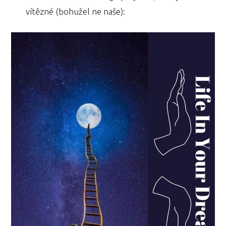
vítězné (bohužel ne naše):