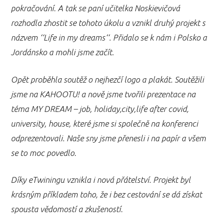
pokračování. A tak se paní učitelka Noskievičová
rozhodla zhostit se tohoto úkolu a vznikl druhý projekt s
názvem ‘‘Life in my dreams‘‘. Přidalo se k nám i Polsko a
Jordánsko a mohli jsme začít.
Opět proběhla soutěž o nejhezčí logo a plakát. Soutěžili
jsme na KAHOOTU! a nově jsme tvořili prezentace na
téma MY DREAM – job, holiday,city,life after covid,
university, house, které jsme si společně na konferenci
odprezentovali. Naše sny jsme přenesli i na papír a všem
se to moc povedlo.
Díky eTwiningu vznikla i nová přátelství. Projekt byl
krásným příkladem toho, že i bez cestování se dá získat
spousta vědomostí a zkušeností.