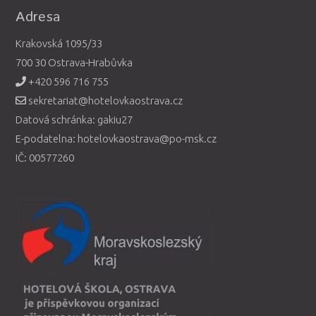
Adresa
Krakovská 1095/33
700 30 Ostrava-Hrabůvka
+420 596 716 755
sekretariat@hotelovkaostrava.cz
Datová schránka: gakiu27
E-podatelna: hotelovkaostrava@po-msk.cz
IČ: 00577260