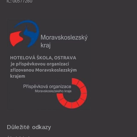
IČ: 00577260
Důležité odkazy