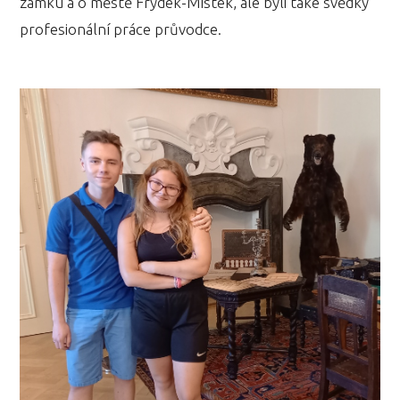
zámku a o městě Frýdek-Místek, ale byli také svědky
profesionální práce průvodce.