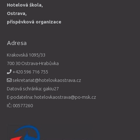
Hotelová škola,
Ostrava,
příspěvková organizace
Adresa
Krakovská 1095/33
700 30 Ostrava-Hrabůvka
+420 596 716 755
sekretariat@hotelovkaostrava.cz
Datová schránka: gakiu27
E-podatelna: hotelovkaostrava@po-msk.cz
IČ: 00577260