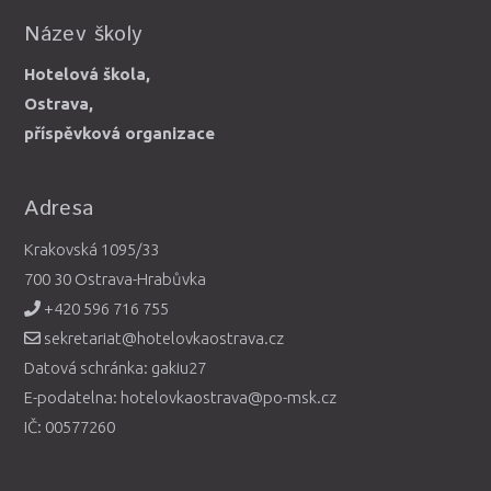
Název školy
Hotelová škola,
Ostrava,
příspěvková organizace
Adresa
Krakovská 1095/33
700 30 Ostrava-Hrabůvka
+420 596 716 755
sekretariat@hotelovkaostrava.cz
Datová schránka: gakiu27
E-podatelna: hotelovkaostrava@po-msk.cz
IČ: 00577260