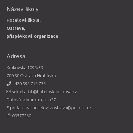
Název školy
Hotelová škola,
Ostrava,
příspěvková organizace
Adresa
Krakovská 1095/33
700 30 Ostrava-Hrabůvka
+420 596 716 755
sekretariat@hotelovkaostrava.cz
Datová schránka: gakiu27
E-podatelna: hotelovkaostrava@po-msk.cz
IČ: 00577260