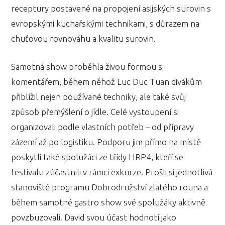
receptury postavené na propojení asijských surovin s
evropskými kuchařskými technikami, s důrazem na
chuťovou rovnováhu a kvalitu surovin.
Samotná show proběhla živou formou s
komentářem, během něhož Luc Duc Tuan divákům
přiblížil nejen používané techniky, ale také svůj
způsob přemýšlení o jídle. Celé vystoupení si
organizovali podle vlastních potřeb – od přípravy
zázemí až po logistiku. Podporu jim přímo na místě
poskytli také spolužáci ze třídy HRP4, kteří se
festivalu zúčastnili v rámci exkurze. Prošli si jednotlivá
stanoviště programu Dobrodružství zlatého rouna a
během samotné gastro show své spolužáky aktivně
povzbuzovali. David svou účast hodnotí jako