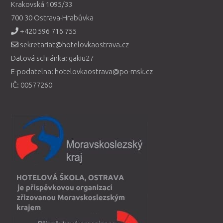
Krakovská 1095/33
700 30 Ostrava-Hrabůvka
+420 596 716 755
sekretariat@hotelovkaostrava.cz
Datová schránka: gakiu27
E-podatelna: hotelovkaostrava@po-msk.cz
IČ: 00577260