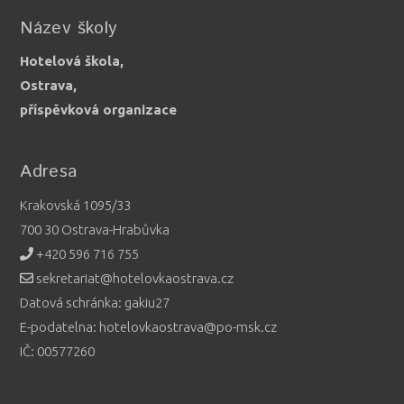
Název školy
Hotelová škola,
Ostrava,
příspěvková organizace
Adresa
Krakovská 1095/33
700 30 Ostrava-Hrabůvka
+420 596 716 755
sekretariat@hotelovkaostrava.cz
Datová schránka: gakiu27
E-podatelna: hotelovkaostrava@po-msk.cz
IČ: 00577260