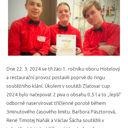
Dne 22. 3. 2024 se tři žáci 1. ročníku oboru Hotelový
a restaurační provoz postavili poprvé do ringu
soutěžního klání. Úkolem v soutěži Zlatovar cup
2024 bylo načepovat 2 piva o obsahu 0,5 l a to „lepší“
odborně naservírovat tříčlenné porotě během
3minutového časového limitu. Barbora Pásztorová,
René Timotej Naňák a Václav Šácha soutěžili v