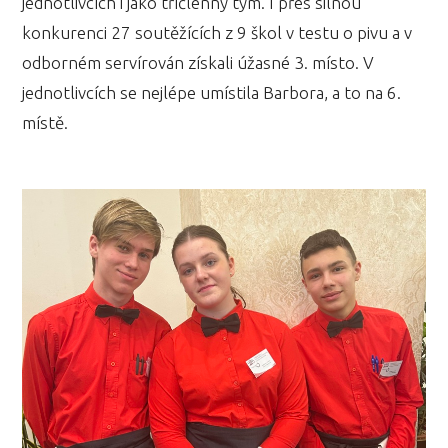
jednotlivcích i jako tříčlenný tým. I přes silnou
konkurenci 27 soutěžících z 9 škol v testu o pivu a v
odborném servírován získali úžasné 3. místo. V
jednotlivcích se nejlépe umístila Barbora, a to na 6.
místě.