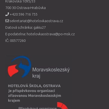
Krakovská 1095/33
700 30 Ostrava-Hrabůvka
+420 596 716 755
sekretariat@hotelovkaostrava.cz
Datová schránka: gakiu27
E-podatelna: hotelovkaostrava@po-msk.cz
IČ: 00577260