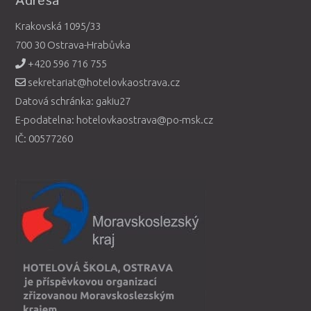
Adresa
Krakovská 1095/33
700 30 Ostrava-Hrabůvka
+420 596 716 755
sekretariat@hotelovkaostrava.cz
Datová schránka: gakiu27
E-podatelna: hotelovkaostrava@po-msk.cz
IČ: 00577260