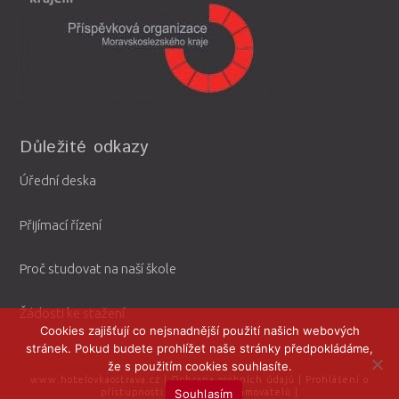
Důležité odkazy
Úřední deska
Přijímací řízení
Proč studovat na naší škole
Žádosti ke stažení
Cookies zajišťují co nejsnadnější použití našich webových
stránek. Pokud budete prohlížet naše stránky předpokládáme,
že s použitím cookies souhlasíte.
www.hotelovkaostrava.cz
|
Ochrana osobních údajů
|
Prohlášení o
Souhlasím
přístupnosti
|
Ochrana oznamovatelů
|