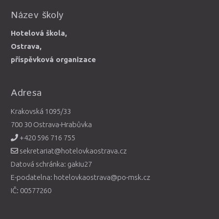
Název školy
Hotelová škola,
Ostrava,
příspěvková organizace
Adresa
Krakovská 1095/33
700 30 Ostrava-Hrabůvka
+420 596 716 755
sekretariat@hotelovkaostrava.cz
Datová schránka: gakiu27
E-podatelna: hotelovkaostrava@po-msk.cz
IČ: 00577260