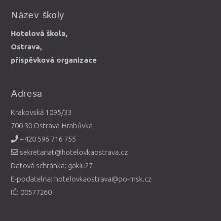
Název školy
Hotelová škola,
Ostrava,
příspěvková organizace
Adresa
Krakovská 1095/33
700 30 Ostrava-Hrabůvka
+420 596 716 755
sekretariat@hotelovkaostrava.cz
Datová schránka: gakiu27
E-podatelna: hotelovkaostrava@po-msk.cz
IČ: 00577260