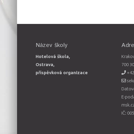
Název školy
Adr
Hotelová škola,
Krako
Ostrava,
700 3
příspěvková organizace
+42
sek
Datová
E-pod
msk.c
IČ: 00