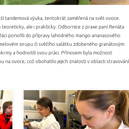
lší tandemová výuka, tentokrát zaměřená na svět ovoce.
teoreticky, ale i prakticky. Odbornice z praxe paní Renáta
e žáci ponořili do přípravy lahodného mango-ananasového
melovém sirupu či svěžího salátku zdobeného granátovým
okrmy a hodnotili svou práci. Přínosem byla možnost
u na ovoce, což obohatilo jejich znalosti v oblasti stravování