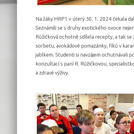
Na žáky HRP1 v úterý 30. 1. 2024 čekala da
Seznámili se s druhy exotického ovoce nejen 
Růžičková ochotně sdílela recepty, a tak s
sorbetu, avokádové pomazánky, fíků v kara
jablkem. Studenti si navzájem ochutnávali p
konzultací s paní R. Růžičkovou, specialistko
a zdravé výživy.