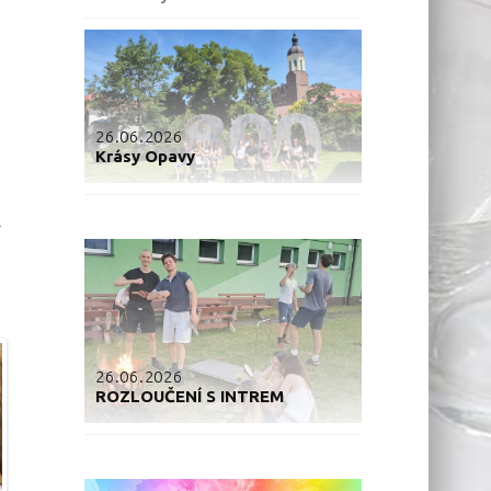
26.06.2026
Krásy Opavy
26.06.2026
ROZLOUČENÍ S INTREM