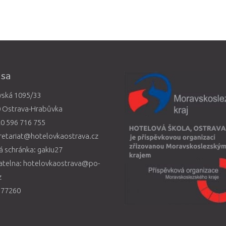
esa
vská 1095/33
0 Ostrava-Hrabůvka
0 596 716 755
retariat@hotelovkaostrava.cz
 schránka: gakiu27
atelna: hotelovkaostrava@po-
z
577260