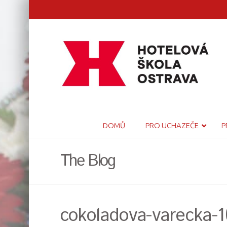
DOMŮ
PRO UCHAZEČE
P
The Blog
cokoladova-varecka-