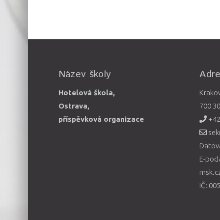
Název školy
Adr
Hotelová škola,
Krako
Ostrava,
700 3
příspěvková organizace
+42
sek
Datová
E-pod
msk.c
IČ: 00