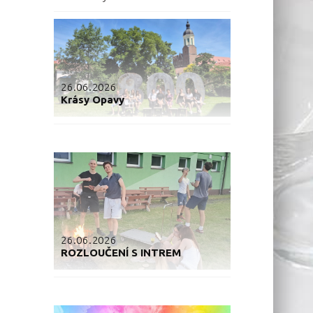
26.06.2026
Krásy Opavy
26.06.2026
ROZLOUČENÍ S INTREM