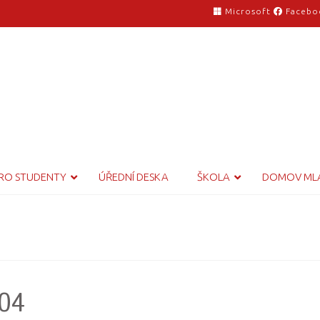
Microsoft
Facebo
RO STUDENTY
ÚŘEDNÍ DESKA
ŠKOLA
DOMOV ML
104