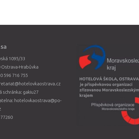
esa
vská 1095/33
0 Ostrava-Hrabůvka
0 596 716 755
retariat@hotelovkaostrava.cz
 schránka: gakiu27
atelna: hotelovkaostrava@po-
z
577260