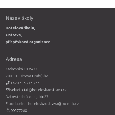
Název školy
Hotelová škola,
Ostrava,
příspěvková organizace
Adresa
Krakovská 1095/33
700 30 Ostrava-Hrabůvka
+420 596 716 755
sekretariat@hotelovkaostrava.cz
Datová schránka: gakiu27
E-podatelna: hotelovkaostrava@po-msk.cz
IČ: 00577260