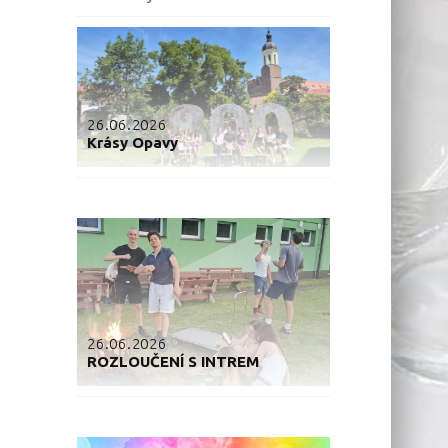
26.06.2026
Krásy Opavy
26.06.2026
ROZLOUČENÍ S INTREM