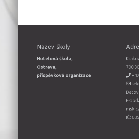
Název školy
Adr
Hotelová škola,
Krako
Ostrava,
700 3
příspěvková organizace
+42
sek
Datová
E-pod
msk.c
IČ: 00