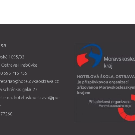
esa
vská 1095/33
0 Ostrava-Hrabůvka
0 596 716 755
retariat@hotelovkaostrava.cz
 schránka: gakiu27
atelna: hotelovkaostrava@po-
z
577260