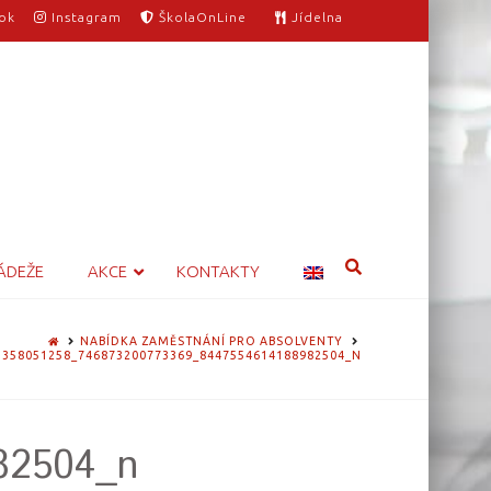
ok
Instagram
ŠkolaOnLine
Jídelna
ÁDEŽE
AKCE
KONTAKTY
HOME
NABÍDKA ZAMĚSTNÁNÍ PRO ABSOLVENTY
358051258_746873200773369_8447554614188982504_N
82504_n