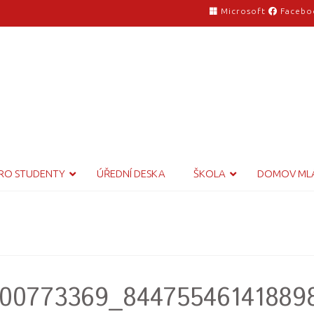
Microsoft
Facebo
RO STUDENTY
ÚŘEDNÍ DESKA
ŠKOLA
DOMOV ML
00773369_84475546141889