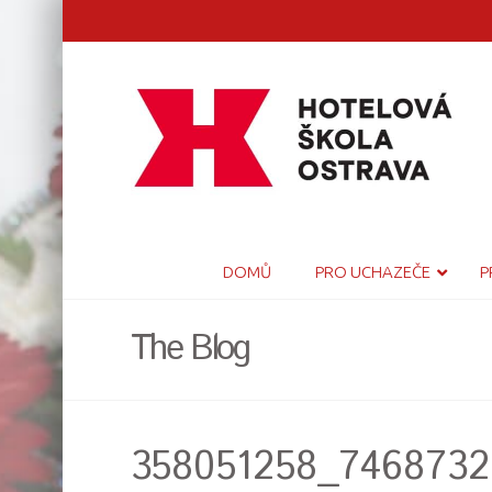
DOMŮ
PRO UCHAZEČE
P
The Blog
358051258_7468732