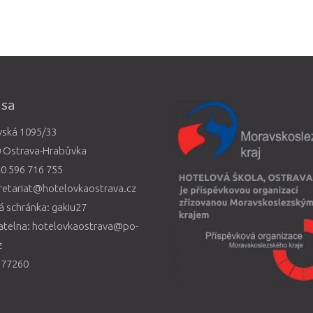
esa
vská 1095/33
0 Ostrava-Hrabůvka
0 596 716 755
retariat@hotelovkaostrava.cz
 schránka: gakiu27
atelna: hotelovkaostrava@po-
z
577260