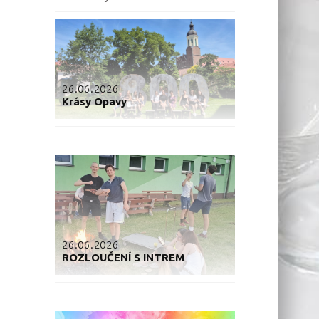
26.06.2026
Krásy Opavy
26.06.2026
ROZLOUČENÍ S INTREM