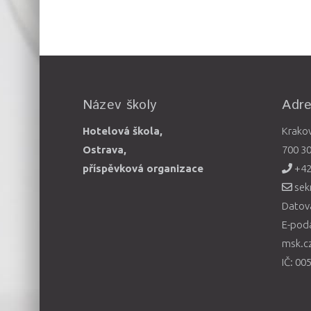
Název školy
Adr
Hotelová škola,
Krako
Ostrava,
700 3
příspěvková organizace
+42
sek
Datová
E-pod
msk.c
IČ: 00