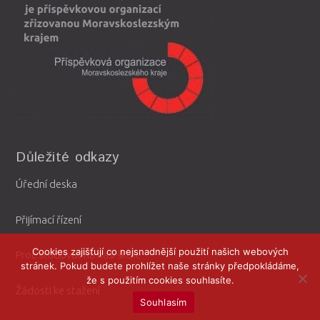
Důležité odkazy
Úřední deska
Přijímací řízení
Cookies zajišťují co nejsnadnější použití našich webových
Proč studovat na naší škole
stránek. Pokud budete prohlížet naše stránky předpokládáme,
že s použitím cookies souhlasíte.
Žádosti ke stažení
Souhlasím