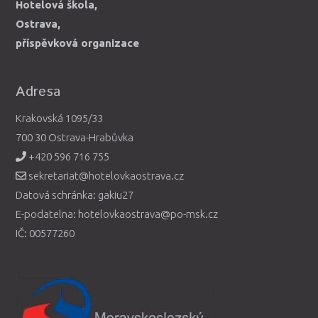
Hotelová škola,
Ostrava,
příspěvková organizace
Adresa
Krakovská 1095/33
700 30 Ostrava-Hrabůvka
+420 596 716 755
sekretariat@hotelovkaostrava.cz
Datová schránka: gakiu27
E-podatelna: hotelovkaostrava@po-msk.cz
IČ: 00577260