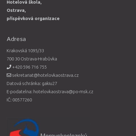
Hotelová škola,
Ostrava,
příspěvková organizace
Adresa
Krakovská 1095/33
700 30 Ostrava-Hrabůvka
+420 596 716 755
sekretariat@hotelovkaostrava.cz
Datová schránka: gakiu27
E-podatelna: hotelovkaostrava@po-msk.cz
IČ: 00577260