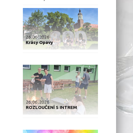
26.06.2026
Krásy Opavy
26.06.2026
ROZLOUČENÍ S INTREM