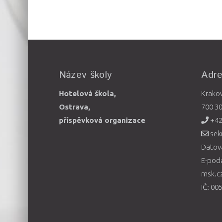
Název školy
Adr
Hotelová škola,
Krako
Ostrava,
700 3
příspěvková organizace
+42
sek
Datová
E-pod
msk.c
IČ: 00