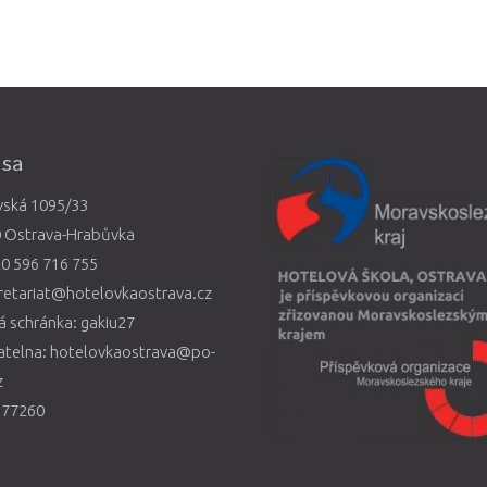
esa
vská 1095/33
0 Ostrava-Hrabůvka
0 596 716 755
retariat@hotelovkaostrava.cz
 schránka: gakiu27
atelna: hotelovkaostrava@po-
z
577260