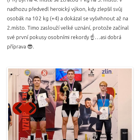
nadhozu předvedl heroický výkon, kdy zlepšil svůj
osobák na 102 kg (+4) a dokázal se vyšvihnout až na
2.místo. Timo zaslouží velké uznání, protože začínal
své první pokusy osobními rekordy ☝️…asi dobrá
příprava 😎.
Previous
Next