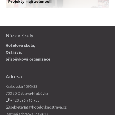
Projekty mají zelenou!!!
Název školy
Hotelová škola,
Ostrava,
příspěvková organizace
Adresa
Krakovská 1095/33
700 30 Ostrava-Hrabůvka
+420 596 716 755
sekretariat@hotelovkaostrava.cz
Datová schránka: gakiu27