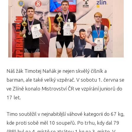
Náš žák Timotej Naňák je nejen skvělý číšník a
barman, ale také velký vzpěrač. V sobotu 1. června se
ve Zlíně konalo Mistrovství ČR ve vzpírání juniorů do
17 let.
Timo soutěžil v nejnabitější váhové kategorii do 67 kg,
kde proti sobě měl 10 soupeřů. Po trhu, kdy dal 79
(PR) byl na 4. místě se ztrátou 1 kg na 3. místo. V