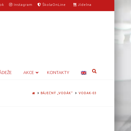
ok
Instagram
ŠkolaOnLine
Jídelna
ÁDEŽE
AKCE
KONTAKTY
HOME
BÁJEČNÝ „VODÁK“
VODAK-03