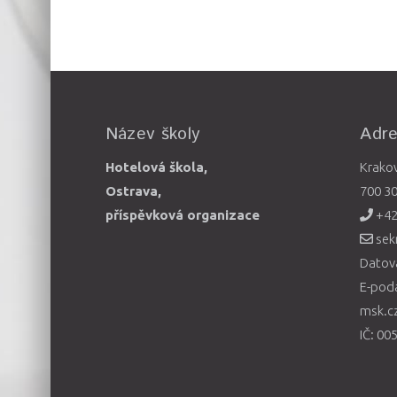
Název školy
Adr
Hotelová škola,
Krako
Ostrava,
700 3
příspěvková organizace
+42
sek
Datová
E-pod
msk.c
IČ: 00