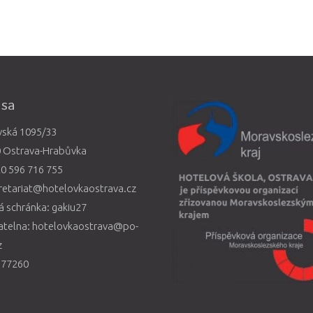
esa
vská 1095/33
0 Ostrava-Hrabůvka
0 596 716 755
retariat@hotelovkaostrava.cz
 schránka: gakiu27
atelna: hotelovkaostrava@po-
z
577260