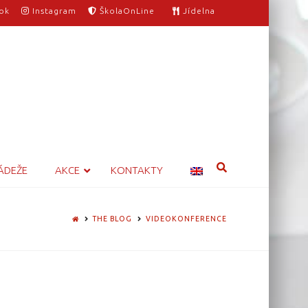
ok
Instagram
ŠkolaOnLine
Jídelna
ÁDEŽE
AKCE
KONTAKTY
HOME
THE BLOG
VIDEOKONFERENCE