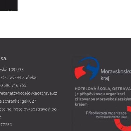
esa
vská 1095/33
0 Ostrava-Hrabůvka
0 596 716 755
retariat@hotelovkaostrava.cz
 schránka: gakiu27
atelna: hotelovkaostrava@po-
z
577260