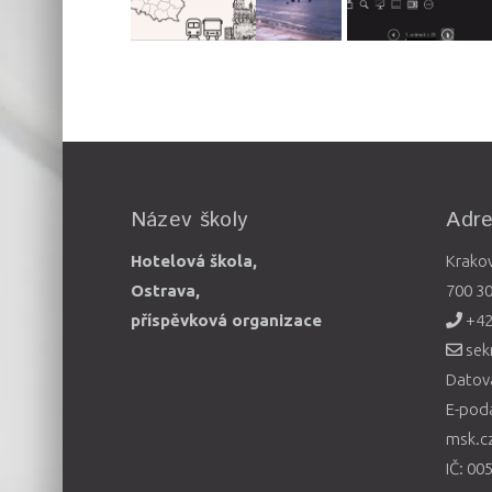
Název školy
Adr
Hotelová škola,
Krako
Ostrava,
700 3
příspěvková organizace
+42
sek
Datová
E-pod
msk.c
IČ: 00