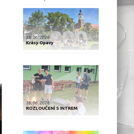
26.06.2026
Krásy Opavy
26.06.2026
ROZLOUČENÍ S INTREM