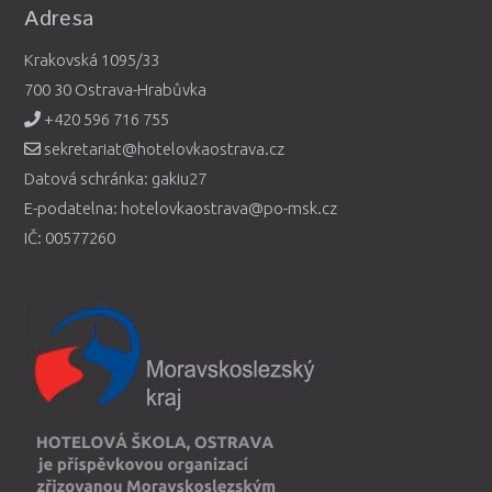
Adresa
Krakovská 1095/33
700 30 Ostrava-Hrabůvka
+420 596 716 755
sekretariat@hotelovkaostrava.cz
Datová schránka: gakiu27
E-podatelna: hotelovkaostrava@po-msk.cz
IČ: 00577260