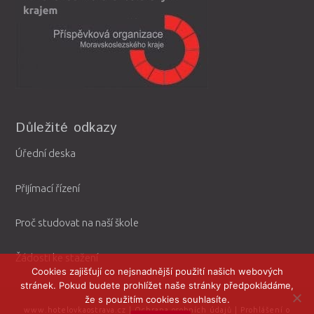
Důležité odkazy
Úřední deska
Přijímací řízení
Proč studovat na naší škole
Žádosti ke stažení
Cookies zajišťují co nejsnadnější použití našich webových
stránek. Pokud budete prohlížet naše stránky předpokládáme,
že s použitím cookies souhlasíte.
www.hotelovkaostrava.cz
|
Ochrana osobních údajů
|
Prohlášení o