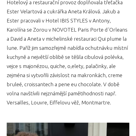
Hotelový a restaurační provoz doplňovala třeťačka
Ester Velartová a cukrářka Aneta Králová. Jakub a
Ester pracovali v Hotel IBIS STYLES v Antony,
Karolína se Zorou v NOVOTEL Paris Porte d´Orleans
a David a Aneta v michelinské restauraci Qui plume la
lune. Paříž jim samozřejmě nabídla ochutnávku místní
kuchyně a největší oblibě se těšila cibulová polévka,
vejce s majonézou, quiche, o,elety, palačinky, ale
zejména si vytvořili závislost na makronkách, creme
bruleé, croissantech a pene eu chocolate. V době
volna navštívili nejznámější pamětihodnosti např.
Versailles, Louvre, Eiffelovu věž, Montmartre.