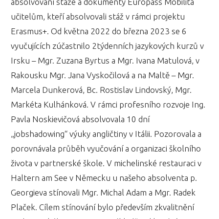
absolvování stáže a dokumenty Europass Mobilita
učitelům, kteří absolvovali stáž v rámci projektu
Erasmus+. Od května 2022 do března 2023 se 6
vyučujících zúčastnilo 2týdenních jazykových kurzů v
Irsku – Mgr. Zuzana Byrtus a Mgr. Ivana Matulová, v
Rakousku Mgr. Jana Vyskočilová a na Maltě – Mgr.
Marcela Dunkerová, Bc. Rostislav Lindovský, Mgr.
Markéta Kulhánková. V rámci profesního rozvoje Ing.
Pavla Noskievičová absolvovala 10 dní
„jobshadowing“ výuky angličtiny v Itálii. Pozorovala a
porovnávala průběh vyučování a organizaci školního
života v partnerské škole. V michelinské restauraci v
Haltern am See v Německu u našeho absolventa p.
Georgieva stínovali Mgr. Michal Adam a Mgr. Radek
Plaček. Cílem stínování bylo především zkvalitnění