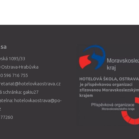
esa
vská 1095/33
0 Ostrava-Hrabůvka
0 596 716 755
retariat@hotelovkaostrava.cz
 schránka: gakiu27
atelna: hotelovkaostrava@po-
z
577260