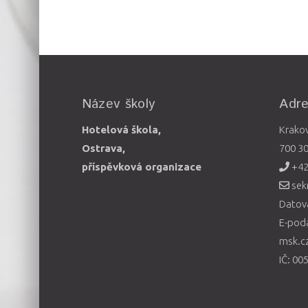
Název školy
Adr
Hotelová škola,
Krako
Ostrava,
700 3
příspěvková organizace
+42
sek
Datová
E-pod
msk.c
IČ: 00