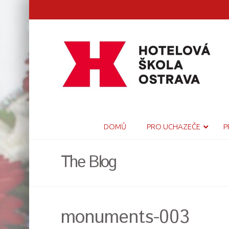
DOMŮ
PRO UCHAZEČE
P
The Blog
monuments-003