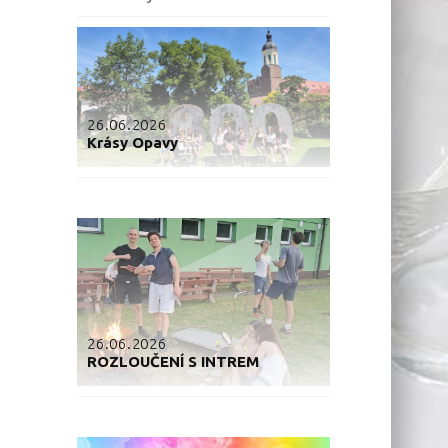
26.06.2026
Krásy Opavy
26.06.2026
ROZLOUČENÍ S INTREM