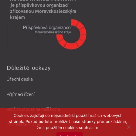
Důležité odkazy
Úřední deska
Přijímací řízení
Proč studovat na naší škole
Cookies zajišťují co nejsnadnější použití našich webových
stránek. Pokud budete prohlížet naše stránky předpokládáme,
Žádosti ke stažení
že s použitím cookies souhlasíte.