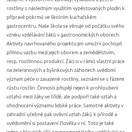
rostliny s následným využitím vypěstovaných plodin k
přípravě pokrmů ve školním kuchařském
gastrocentru. Naše škola se věnuje od počátku svého
vzniku vzdělávání žáků v gastronomických oborech.
Aktivity navrhovaného projektu jim umožní pochopit
přímou vazbu mezi jejich oborem a zemědělstvím,
resp. rostlinnou produkcí. Žáci si v rámci vlastní práce
na zeleninových a bylinkových záhonech uvědomí
význam péče o zasazené rostliny, seznámí se s fázemi
růstu rostlin. Činnosti přispějí nejen k prohloubení
vztahů mezi žáky ve třídě, ale podpoří také vztah a
ohodnocení významu lidské práce. Samotné aktivity v
zahradní učebně pak ovlivní vztah žáků k přírodě a
uvědomění si postavení člověka v ní. Toto je také
jeden z hlavních cílů environmentálního vzdělávání na