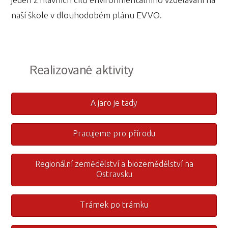
naší škole v dlouhodobém plánu EVVO.
Realizované aktivity
A jaro je tady
Pracujeme pro přírodu
Regionální zemědělství a biozemědělství na
Ostravsku
Trámek po trámku