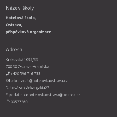
Název školy
Hotelová škola,
Ostrava,
příspěvková organizace
Adresa
Krakovská 1095/33
700 30 Ostrava-Hrabůvka
+420 596 716 755
sekretariat@hotelovkaostrava.cz
Datová schránka: gakiu27
E-podatelna: hotelovkaostrava@po-msk.cz
IČ: 00577260