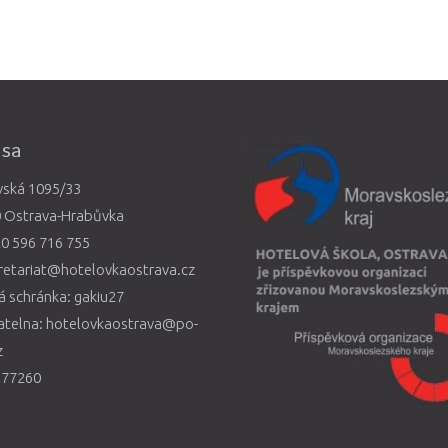
esa
vská 1095/33
0 Ostrava-Hrabůvka
0 596 716 755
retariat@hotelovkaostrava.cz
 schránka: gakiu27
atelna: hotelovkaostrava@po-
z
577260