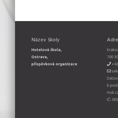
Název školy
Adr
Hotelová škola,
Krako
Ostrava,
700 3
příspěvková organizace
+42
sek
Datová
E-pod
msk.c
IČ: 00