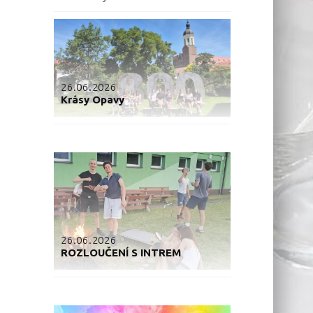
26.06.2026
Krásy Opavy
26.06.2026
ROZLOUČENÍ S INTREM