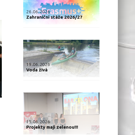
26.06.2026
Zahraniční stáže 2026/27
19.06.2026
Voda živá
a
15.06.2026
Projekty mají zelenou!!!