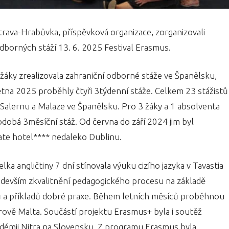
rava-Hrabůvka, příspěvková organizace, zorganizovali
dborných stáží 13. 6. 2025 Festival Erasmus.
žáky zrealizovala zahraniční odborné stáže ve Španělsku,
větna 2025 proběhly čtyři 3týdenní stáže. Celkem 23 stážistů
Salernu a Malaze ve Španělsku. Pro 3 žáky a 1 absolventa
dobá 3měsíční stáž. Od června do září 2024 jim byl
e hotel**** nedaleko Dublinu.
ka angličtiny 7 dní stínovala výuku cizího jazyka v Tavastia
ředevším zkvalitnění pedagogického procesu na základě
ů a příkladů dobré praxe. Během letních měsíců proběhnou
rově Malta. Součástí projektu Erasmus+ byla i soutěž
émii Nitra na Slovensku. Z programu Erasmus byla