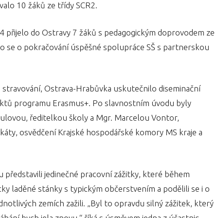
valo 10 žáků ze třídy SCR2.
24 přijelo do Ostravy 7 žáků s pedagogickým doprovodem ze
nalo se o pokračování úspěšné spolupráce SŠ s partnerskou
o stravování, Ostrava-Hrabůvka uskutečnilo diseminační
ektů programu Erasmus+. Po slavnostním úvodu byly
lovou, ředitelkou školy a Mgr. Marcelou Vontor,
káty, osvědčení Krajské hospodářské komory MS kraje a
ředstavili jedinečné pracovní zážitky, které během
ticky laděné stánky s typickým občerstvením a podělili se i o
dnotlivých zemích zažili. „Byl to opravdu silný zážitek, který
áhání bych jela znovu,“ říká s úsměvem jedna z účastnic.