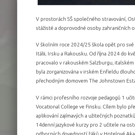
V prostorách SŠ společného stravování, Ost
stážisté a doprovodné osoby zahraničních o
V školním roce 2024/25 škola opět pro své 
Itálii, Irsku a Rakousku. Od října 2024 do k
pracovalo v rakouském Salzburgu, italském 
byla zorganizována v irském Enfieldu dlouho
přechodným domovem The Johnstown Estat
V rámci profesního rozvoje pedagogů 1 učitel
Vocational College ve Finsku. Cílem bylo p
aplikování zajímavých a užitečných poznatk
14denní jazykové kurzy pro 2 učitele na ost
odborných dovedností žáků v Hotelové Akad