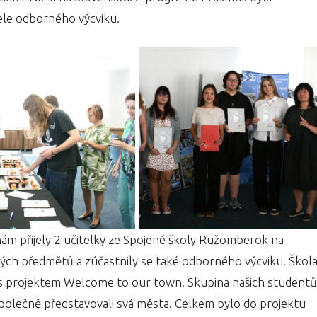
le odborného výcviku.
 nám přijely 2 učitelky ze Spojené školy Ružomberok na
ých předmětů a zúčastnily se také odborného výcviku. Škol
s projektem Welcome to our town. Skupina našich studentů
e společně představovali svá města. Celkem bylo do projektu