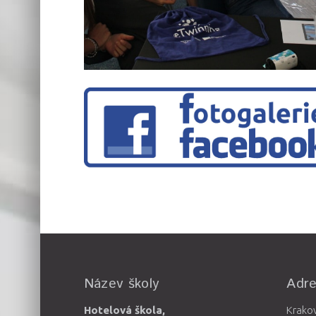
Název školy
Adr
Hotelová škola,
Krako