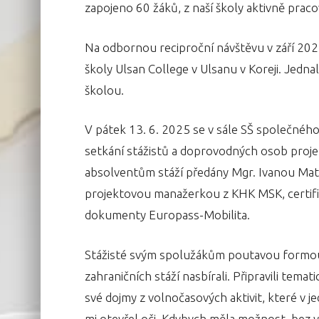
zapojeno 60 žáků, z naší školy aktivně praco
Na odbornou reciproční návštěvu v září 20
školy Ulsan College v Ulsanu v Koreji. Jed
školou.
V pátek 13. 6. 2025 se v sále SŠ společnéh
setkání stážistů a doprovodných osob proj
absolventům stáží předány Mgr. Ivanou Matu
projektovou manažerkou z KHK MSK, certifi
dokumenty Europass-Mobilita.
Stážisté svým spolužákům poutavou formou p
zahraničních stáží nasbírali. Připravili tema
své dojmy z volnočasových aktivit, které v je
mi otevřel oči. Kdybych měla možnost, bez v