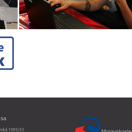
esa
vská 1095/33