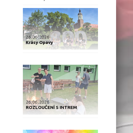
26.06.2026
Krásy Opavy
26.06.2026
ROZLOUČENÍ S INTREM