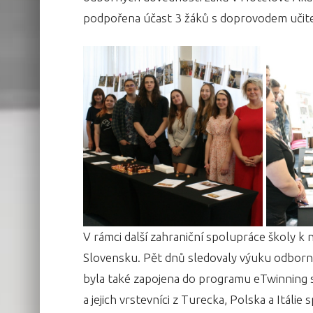
podpořena účast 3 žáků s doprovodem učite
V rámci další zahraniční spolupráce školy k
Slovensku. Pět dnů sledovaly výuku odborn
byla také zapojena do programu eTwinning 
a jejich vrstevníci z Turecka, Polska a Itáli