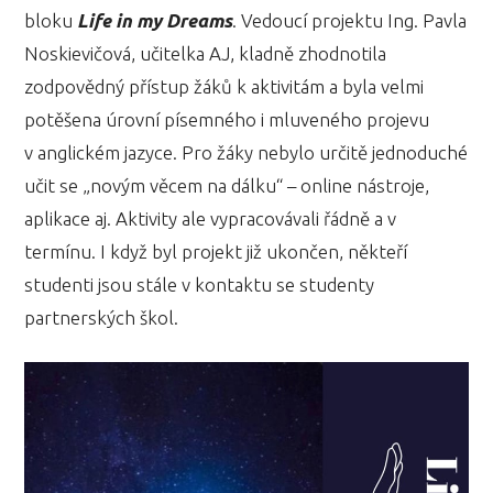
bloku
Life in my Dreams
. Vedoucí projektu Ing. Pavla
Noskievičová, učitelka AJ, kladně zhodnotila
zodpovědný přístup žáků k aktivitám a byla velmi
potěšena úrovní písemného i mluveného projevu
v anglickém jazyce. Pro žáky nebylo určitě jednoduché
učit se „novým věcem na dálku“ – online nástroje,
aplikace aj. Aktivity ale vypracovávali řádně a v
termínu. I když byl projekt již ukončen, někteří
studenti jsou stále v kontaktu se studenty
partnerských škol.