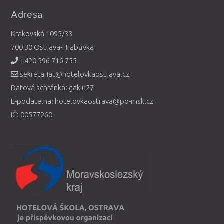
Adresa
Krakovská 1095/33
700 30 Ostrava-Hrabůvka
+420 596 716 755
sekretariat@hotelovkaostrava.cz
Datová schránka: gakiu27
E-podatelna: hotelovkaostrava@po-msk.cz
IČ: 00577260