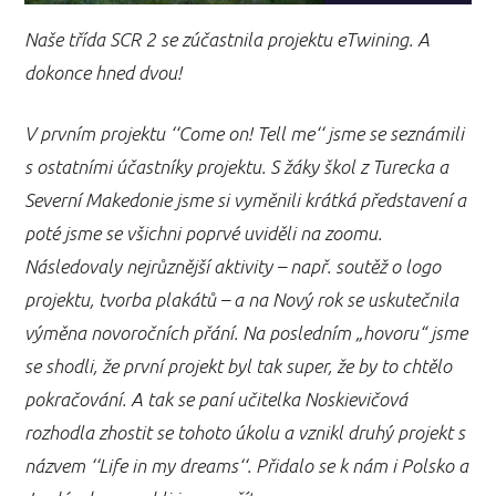
Naše třída SCR 2 se zúčastnila projektu eTwining. A
dokonce hned dvou!
V prvním projektu ‘‘Come on! Tell me‘‘ jsme se seznámili
s ostatními účastníky projektu. S žáky škol z Turecka a
Severní Makedonie jsme si vyměnili krátká představení a
poté jsme se všichni poprvé uviděli na zoomu.
Následovaly nejrůznější aktivity – např. soutěž o logo
projektu, tvorba plakátů – a na Nový rok se uskutečnila
výměna novoročních přání. Na posledním „hovoru“ jsme
se shodli, že první projekt byl tak super, že by to chtělo
pokračování. A tak se paní učitelka Noskievičová
rozhodla zhostit se tohoto úkolu a vznikl druhý projekt s
názvem ‘‘Life in my dreams‘‘. Přidalo se k nám i Polsko a