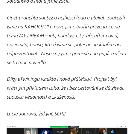
Jordánsko a mohli jsme začít.
Opět proběhla soutěž o nejhezčí logo a plakát. Soutěžili
jsme na KAHOOTU! a nově jsme tvořili prezentace na
téma MY DREAM – job, holiday, city, life after covid,
university, house, které jsme si společně na konferenci
odprezentovali. Naše sny jsme přenesli i na papír a všem
se to moc povedlo.
Díky eTwiningu vznikla i nová přátelství. Projekt byl
krásným příkladem toho, že i bez cestování se dá získat
spousta vědomostí a zkušeností.
Lucie Jourová, žákyně SCR2