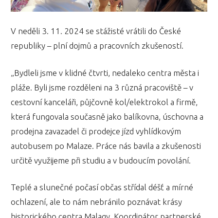
V neděli 3. 11. 2024 se stážisté vrátili do České
republiky – plní dojmů a pracovních zkušeností.
„Bydleli jsme v klidné čtvrti, nedaleko centra města i
pláže. Byli jsme rozděleni na 3 různá pracoviště – v
cestovní kanceláři, půjčovně kol/elektrokol a firmě,
která fungovala současně jako balíkovna, úschovna a
prodejna zavazadel či prodejce jízd vyhlídkovým
autobusem po Malaze. Práce nás bavila a zkušenosti
určitě využijeme při studiu a v budoucím povolání.
Teplé a slunečné počasí občas střídal déšť a mírné
ochlazení, ale to nám nebránilo poznávat krásy
historického centra Malagy. Koordinátor partnerské