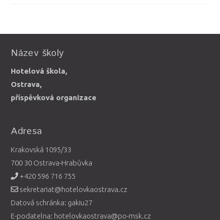
Název školy
Hotelová škola,
Ostrava,
příspěvková organizace
Adresa
Krakovská 1095/33
700 30 Ostrava-Hrabůvka
+420 596 716 755
sekretariat@hotelovkaostrava.cz
Datová schránka: gakiu27
E-podatelna: hotelovkaostrava@po-msk.cz