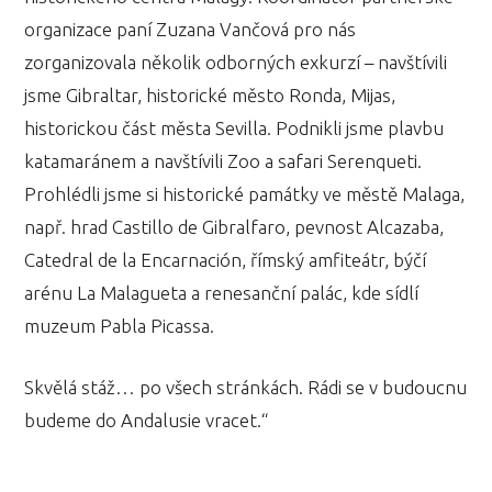
organizace paní Zuzana Vančová pro nás
zorganizovala několik odborných exkurzí – navštívili
jsme Gibraltar, historické město Ronda, Mijas,
historickou část města Sevilla. Podnikli jsme plavbu
katamaránem a navštívili Zoo a safari Serenqueti.
Prohlédli jsme si historické památky ve městě Malaga,
např. hrad Castillo de Gibralfaro, pevnost Alcazaba,
Catedral de la Encarnación, římský amfiteátr, býčí
arénu La Malagueta a renesanční palác, kde sídlí
muzeum Pabla Picassa.
Skvělá stáž… po všech stránkách. Rádi se v budoucnu
budeme do Andalusie vracet.“