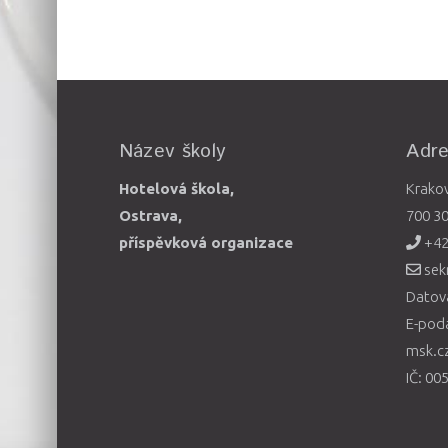
Název školy
Adr
Hotelová škola,
Krako
Ostrava,
700 3
příspěvková organizace
+42
sek
Datová
E-pod
msk.c
IČ: 00