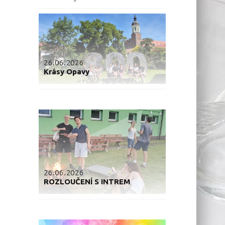
26.06.2026
Krásy Opavy
26.06.2026
ROZLOUČENÍ S INTREM