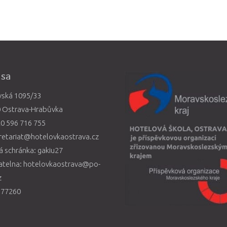
esa
vská 1095/33
0 Ostrava-Hrabůvka
0 596 716 755
retariat@hotelovkaostrava.cz
 schránka: gakiu27
atelna: hotelovkaostrava@po-
z
577260