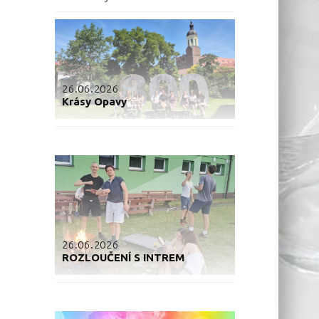
26.06.2026
Krásy Opavy
26.06.2026
ROZLOUČENÍ S INTREM