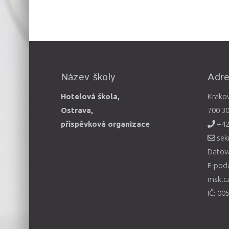
Název školy
Adr
Hotelová škola,
Krako
Ostrava,
700 3
příspěvková organizace
+42
sek
Datová
E-pod
msk.c
IČ: 00