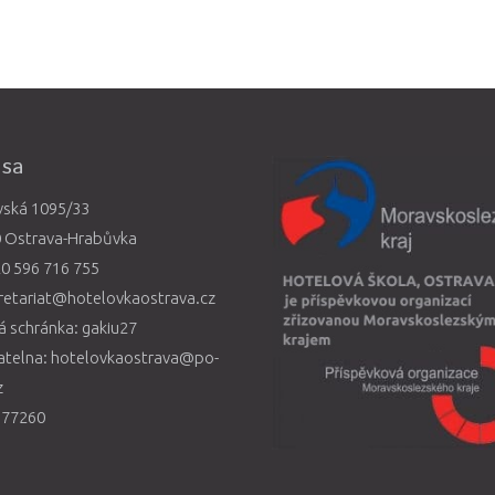
esa
vská 1095/33
0 Ostrava-Hrabůvka
0 596 716 755
retariat@hotelovkaostrava.cz
 schránka: gakiu27
atelna: hotelovkaostrava@po-
z
577260